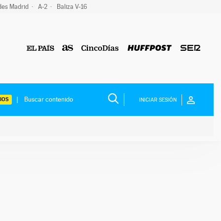
des Madrid
A-2
Baliza V-16
IOS
INICIAR SESIÓN