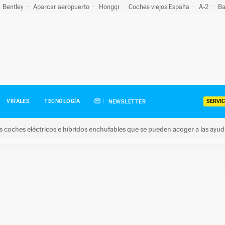
Bentley
Aparcar aeropuerto
Hongqi
Coches viejos España
A-2
Ba
SERVIC
VIRALES
TECNOLOGÍA
NEWSLETTER
s coches eléctricos e híbridos enchufables que se pueden acoger a las ayu
hes eléctricos e híbridos enchufables que se pueden acoger a la