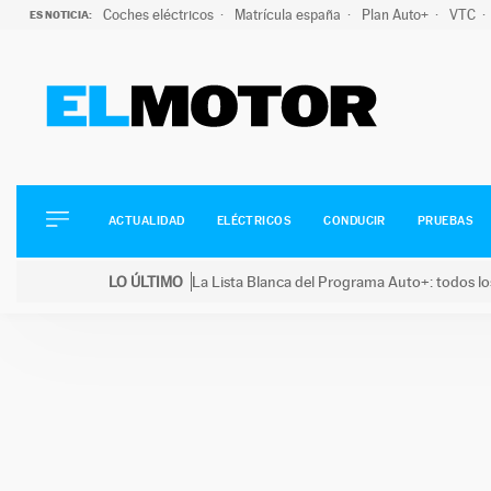
Coches eléctricos
Matrícula españa
Plan Auto+
VTC
ES NOTICIA:
ACTUALIDAD
ELÉCTRICOS
CONDUCIR
ACTUALIDAD
ELÉCTRICOS
CONDUCIR
PRUEBAS
PRUEBAS
Saltar
VIRALES
LO ÚLTIMO
La Lista Blanca del Programa Auto+: todos lo
al
PODCAST
LO ÚLTIMO
La Lista Blanca del Programa Auto+: todos los coc
contenido
MOTOS
TECNOLOGÍA
SUPERCOCHES
MOTORTV
PREMIOS
SERVICIOS