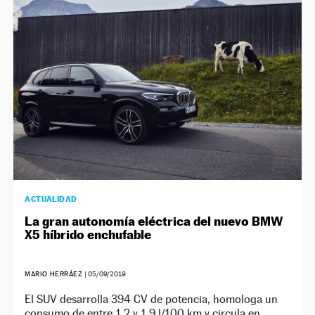
NEWSLETTER
SÍGUENOS
ACTUALIDAD
La gran autonomía eléctrica del nuevo BMW
X5 híbrido enchufable
MARIO HERRÁEZ
|
05/09/2019
El SUV desarrolla 394 CV de potencia, homologa un
consumo de entre 1,2 y 1,9 l/100 km y circula en