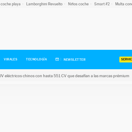
 coche playa
Lamborghini Revuelto
Niños coche
Smart #2
Multa con
SERVIC
VIRALES
TECNOLOGÍA
NEWSLETTER
V eléctricos chinos con hasta 551 CV que desafían a las marcas prémium
tricos chinos con hasta 551 CV que desafían a las marcas prém