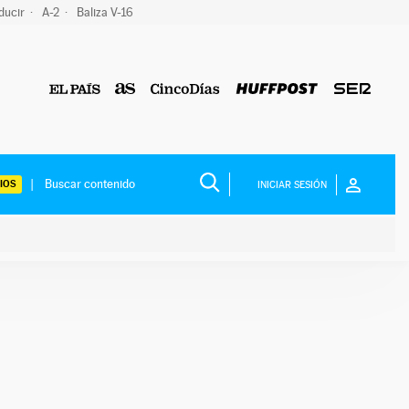
ducir
A-2
Baliza V-16
IOS
INICIAR SESIÓN
ium