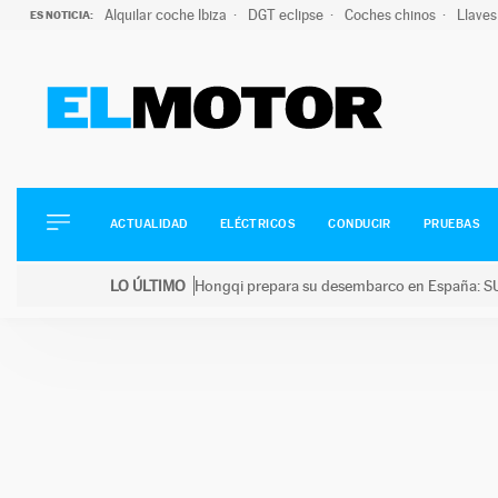
Alquilar coche Ibiza
DGT eclipse
Coches chinos
Llaves
ES NOTICIA:
ACTUALIDAD
ELÉCTRICOS
CONDUCIR
ACTUALIDAD
ELÉCTRICOS
CONDUCIR
PRUEBAS
PRUEBAS
Saltar
VIRALES
LO ÚLTIMO
Hongqi prepara su desembarco en España: SU
al
PODCAST
LO ÚLTIMO
Hongqi prepara su desembarco en España: SUV eléc
contenido
MOTOS
TECNOLOGÍA
SUPERCOCHES
MOTORTV
PREMIOS
SERVICIOS