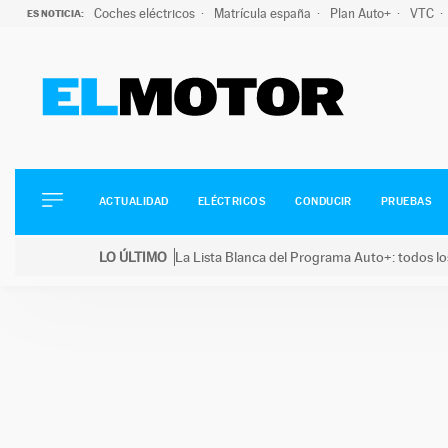
Coches eléctricos
Matrícula españa
Plan Auto+
VTC
ES NOTICIA:
ACTUALIDAD
ELÉCTRICOS
CONDUCIR
ACTUALIDAD
ELÉCTRICOS
CONDUCIR
PRUEBAS
PRUEBAS
Saltar
VIRALES
LO ÚLTIMO
La Lista Blanca del Programa Auto+: todos lo
al
PODCAST
LO ÚLTIMO
La Lista Blanca del Programa Auto+: todos los coc
contenido
MOTOS
TECNOLOGÍA
SUPERCOCHES
MOTORTV
PREMIOS
SERVICIOS