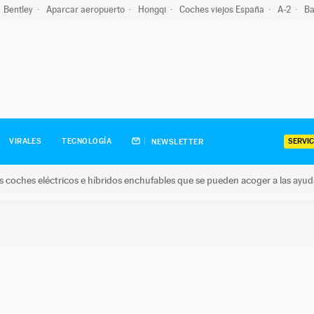
Bentley
Aparcar aeropuerto
Hongqi
Coches viejos España
A-2
Ba
SERVIC
VIRALES
TECNOLOGÍA
NEWSLETTER
s coches eléctricos e híbridos enchufables que se pueden acoger a las ayu
hes eléctricos e híbridos enchufables que se pueden acoger a la