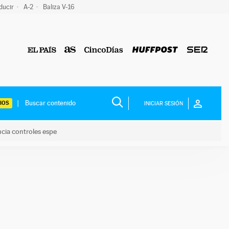
ducir
A-2
Baliza V-16
IOS
INICIAR SESIÓN
ncia controles espe
 y anuncia controles espe