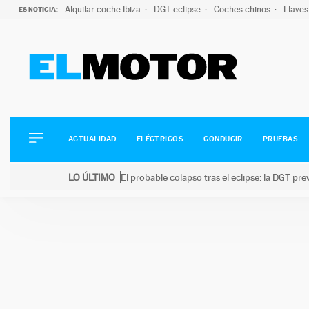
Alquilar coche Ibiza
DGT eclipse
Coches chinos
Llaves
ES NOTICIA:
ACTUALIDAD
ELÉCTRICOS
CONDUCIR
ACTUALIDAD
ELÉCTRICOS
CONDUCIR
PRUEBAS
PRUEBAS
Saltar
VIRALES
LO ÚLTIMO
El probable colapso tras el eclipse: la DGT p
al
PODCAST
LO ÚLTIMO
El probable colapso tras el eclipse: la DGT prevé u
contenido
MOTOS
TECNOLOGÍA
SUPERCOCHES
MOTORTV
PREMIOS
SERVICIOS