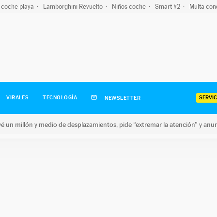
 coche playa
Lamborghini Revuelto
Niños coche
Smart #2
Multa con
SERVIC
VIRALES
TECNOLOGÍA
NEWSLETTER
revé un millón y medio de desplazamientos, pide “extremar la atención” y anu
n millón y medio de desplazamientos, pide “extremar la atención”