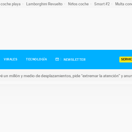
 coche playa
Lamborghini Revuelto
Niños coche
Smart #2
Multa con
SERVIC
VIRALES
TECNOLOGÍA
NEWSLETTER
revé un millón y medio de desplazamientos, pide “extremar la atención” y anu
n millón y medio de desplazamientos, pide “extremar la atención”