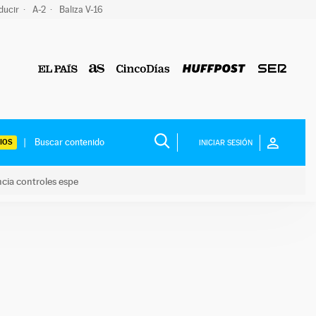
ducir
A-2
Baliza V-16
IOS
INICIAR SESIÓN
ncia controles espe
 y anuncia controles espe