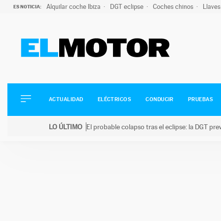
Alquilar coche Ibiza
DGT eclipse
Coches chinos
Llaves
ES NOTICIA:
ACTUALIDAD
ELÉCTRICOS
CONDUCIR
ACTUALIDAD
ELÉCTRICOS
CONDUCIR
PRUEBAS
PRUEBAS
Saltar
VIRALES
LO ÚLTIMO
El probable colapso tras el eclipse: la DGT p
al
PODCAST
LO ÚLTIMO
El probable colapso tras el eclipse: la DGT prevé u
contenido
MOTOS
TECNOLOGÍA
SUPERCOCHES
MOTORTV
PREMIOS
SERVICIOS