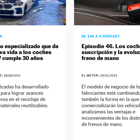
ÍA
DE 100 A 0 PODCAST
ro especializado que da
Episodio 46. Los coch
va vida a los coches
suscripción y la evolu
 cumple 30 años
freno de mano
Z
|
19/09/2024
EL MOTOR
|
16/01/2023
écadas ha desarrollado
El modelo de negocio de l
 para lograr avances
fabricantes está cambiando
ivos en el reciclaje de
también la forma en la que
ateriales reutilizables.
comercializarán los vehícul
analizamos las ventajas e
inconvenientes de los disti
de frenos de mano.