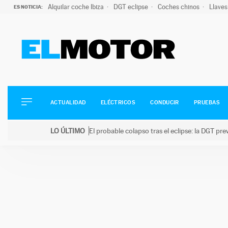
Alquilar coche Ibiza
DGT eclipse
Coches chinos
Llaves
ES NOTICIA:
ACTUALIDAD
ELÉCTRICOS
CONDUCIR
ACTUALIDAD
ELÉCTRICOS
CONDUCIR
PRUEBAS
PRUEBAS
Saltar
VIRALES
LO ÚLTIMO
El probable colapso tras el eclipse: la DGT p
al
PODCAST
LO ÚLTIMO
El probable colapso tras el eclipse: la DGT prevé u
contenido
MOTOS
TECNOLOGÍA
SUPERCOCHES
MOTORTV
PREMIOS
SERVICIOS