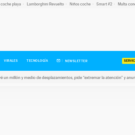
 coche playa
Lamborghini Revuelto
Niños coche
Smart #2
Multa con
SERVIC
VIRALES
TECNOLOGÍA
NEWSLETTER
revé un millón y medio de desplazamientos, pide “extremar la atención” y anu
n millón y medio de desplazamientos, pide “extremar la atención”