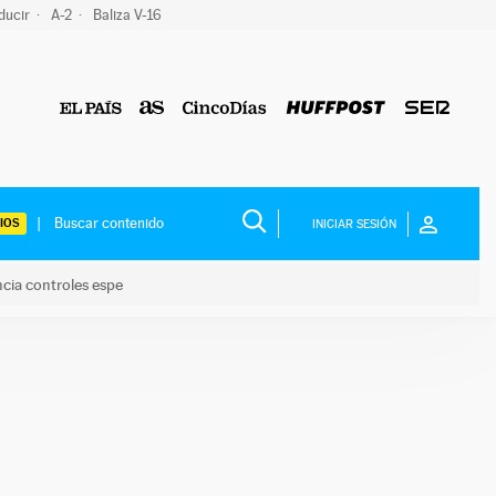
ducir
A-2
Baliza V-16
IOS
INICIAR SESIÓN
ncia controles espe
 y anuncia controles espe