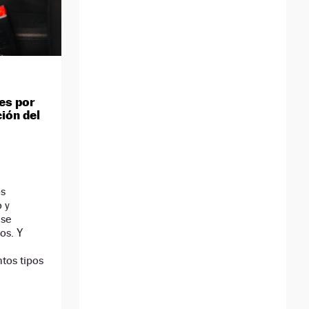
es por
ción del
os
 y
 se
os. Y
ntos tipos