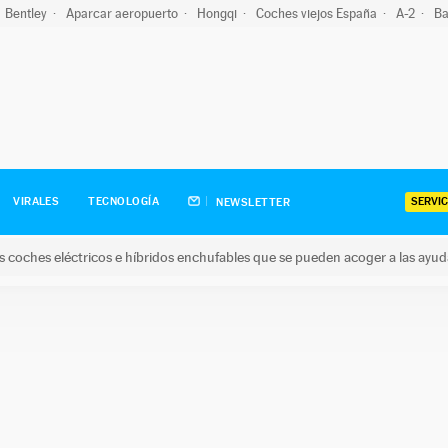
Bentley
Aparcar aeropuerto
Hongqi
Coches viejos España
A-2
Ba
SERVIC
VIRALES
TECNOLOGÍA
NEWSLETTER
s coches eléctricos e híbridos enchufables que se pueden acoger a las ayu
hes eléctricos e híbridos enchufables que se pueden acoger a la