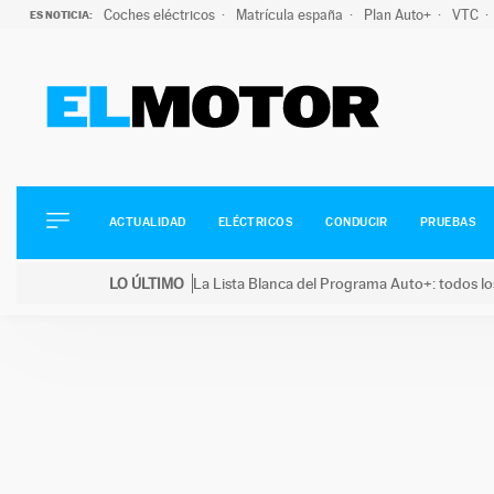
Coches eléctricos
Matrícula españa
Plan Auto+
VTC
ES NOTICIA:
ACTUALIDAD
ELÉCTRICOS
CONDUCIR
ACTUALIDAD
ELÉCTRICOS
CONDUCIR
PRUEBAS
PRUEBAS
Saltar
VIRALES
LO ÚLTIMO
La Lista Blanca del Programa Auto+: todos lo
al
PODCAST
LO ÚLTIMO
La Lista Blanca del Programa Auto+: todos los coc
contenido
MOTOS
TECNOLOGÍA
SUPERCOCHES
MOTORTV
PREMIOS
SERVICIOS