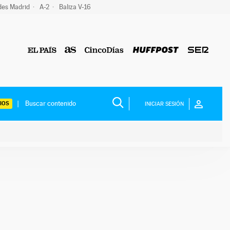
des Madrid
A-2
Baliza V-16
IOS
INICIAR SESIÓN