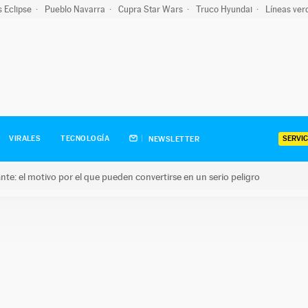
s Eclipse
Pueblo Navarra
Cupra Star Wars
Truco Hyundai
Líneas ver
SERVIC
VIRALES
TECNOLOGÍA
NEWSLETTER
olante: el motivo por el que pueden convertirse en un serio peligro
e: el motivo por el que pueden convertirse en un serio peligro