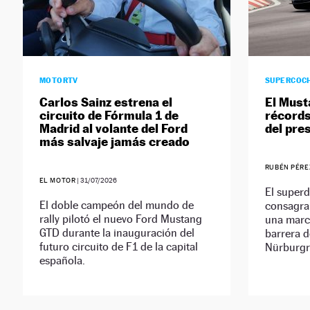
MOTORTV
SUPERCOC
Carlos Sainz estrena el
El Mus
circuito de Fórmula 1 de
récords
Madrid al volante del Ford
del pre
más salvaje jamás creado
RUBÉN PÉRE
EL MOTOR
|
31/07/2026
El superd
El doble campeón del mundo de
consagra
rally pilotó el nuevo Ford Mustang
una marc
GTD durante la inauguración del
barrera d
futuro circuito de F1 de la capital
Nürburgr
española.