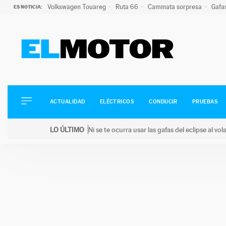
Volkswagen Touareg
Ruta 66
Caminata sorpresa
Gafa
ES NOTICIA:
ACTUALIDAD
ELÉCTRICOS
CONDUCIR
ACTUALIDAD
ELÉCTRICOS
CONDUCIR
PRUEBAS
PRUEBAS
Saltar
VIRALES
LO ÚLTIMO
Ni se te ocurra usar las gafas del eclipse al v
al
PODCAST
LO ÚLTIMO
Ni se te ocurra usar las gafas del eclipse al volant
contenido
MOTOS
TECNOLOGÍA
SUPERCOCHES
MOTORTV
PREMIOS
SERVICIOS