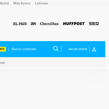
 Madrid
Moto Kymco
Ladrones
IOS
INICIAR SESIÓN
acen
lo hacen