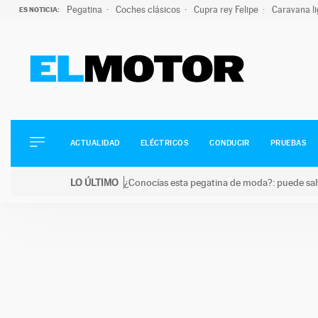
Pegatina
Coches clásicos
Cupra rey Felipe
Caravana l
ES NOTICIA:
ACTUALIDAD
ELÉCTRICOS
CONDUCIR
ACTUALIDAD
ELÉCTRICOS
CONDUCIR
PRUEBAS
PRUEBAS
Saltar
VIRALES
LO ÚLTIMO
¿Conocías esta pegatina de moda?: puede salv
al
PODCAST
LO ÚLTIMO
¿Conocías esta pegatina de moda?: puede salvar tu
contenido
MOTOS
TECNOLOGÍA
SUPERCOCHES
MOTORTV
PREMIOS
SERVICIOS