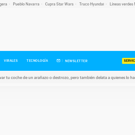
igera
Pueblo Navarra
Cupra Star Wars
Truco Hyundai
Líneas verdes
SERVIC
VIRALES
TECNOLOGÍA
NEWSLETTER
ar tu coche de un arañazo o destrozo, pero también delata a quienes lo h
 coche de un arañazo o destrozo, pero también delata a quienes 