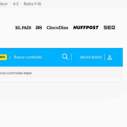
ducir
A-2
Baliza V-16
IOS
INICIAR SESIÓN
ncia controles espe
 y anuncia controles espe