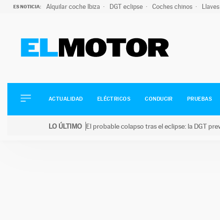
Alquilar coche Ibiza
DGT eclipse
Coches chinos
Llaves
ES NOTICIA:
ACTUALIDAD
ELÉCTRICOS
CONDUCIR
ACTUALIDAD
ELÉCTRICOS
CONDUCIR
PRUEBAS
PRUEBAS
Saltar
VIRALES
LO ÚLTIMO
El probable colapso tras el eclipse: la DGT p
al
PODCAST
LO ÚLTIMO
El probable colapso tras el eclipse: la DGT prevé u
contenido
MOTOS
TECNOLOGÍA
SUPERCOCHES
MOTORTV
PREMIOS
SERVICIOS