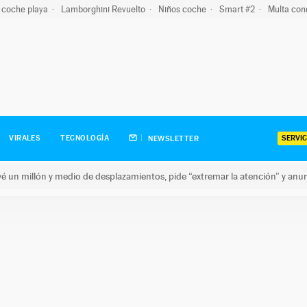
 coche playa
Lamborghini Revuelto
Niños coche
Smart #2
Multa con
SERVIC
VIRALES
TECNOLOGÍA
NEWSLETTER
revé un millón y medio de desplazamientos, pide “extremar la atención” y anu
n millón y medio de desplazamientos, pide “extremar la atención”