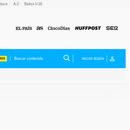
ducir
A-2
Baliza V-16
IOS
INICIAR SESIÓN
ium