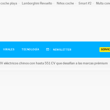
 coche playa
Lamborghini Revuelto
Niños coche
Smart #2
Multa con
SERVIC
VIRALES
TECNOLOGÍA
NEWSLETTER
V eléctricos chinos con hasta 551 CV que desafían a las marcas prémium
tricos chinos con hasta 551 CV que desafían a las marcas prém