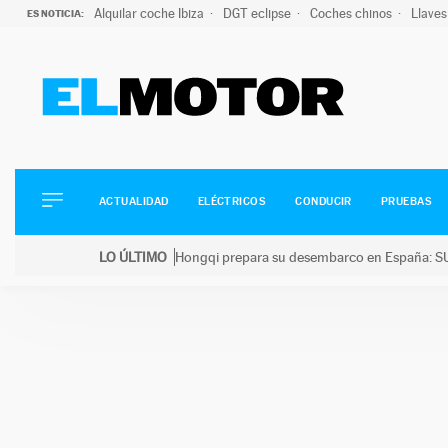
Alquilar coche Ibiza
DGT eclipse
Coches chinos
Llaves
ES NOTICIA:
ACTUALIDAD
ELÉCTRICOS
CONDUCIR
ACTUALIDAD
ELÉCTRICOS
CONDUCIR
PRUEBAS
PRUEBAS
Saltar
VIRALES
LO ÚLTIMO
Hongqi prepara su desembarco en España: SU
al
PODCAST
LO ÚLTIMO
Hongqi prepara su desembarco en España: SUV eléc
contenido
MOTOS
TECNOLOGÍA
SUPERCOCHES
MOTORTV
PREMIOS
SERVICIOS