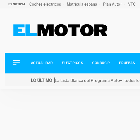
Coches eléctricos
Matrícula españa
Plan Auto+
VTC
ES NOTICIA:
ACTUALIDAD
ELÉCTRICOS
CONDUCIR
ACTUALIDAD
ELÉCTRICOS
CONDUCIR
PRUEBAS
PRUEBAS
Saltar
VIRALES
LO ÚLTIMO
La Lista Blanca del Programa Auto+: todos lo
al
PODCAST
LO ÚLTIMO
La Lista Blanca del Programa Auto+: todos los coc
contenido
MOTOS
TECNOLOGÍA
SUPERCOCHES
MOTORTV
PREMIOS
SERVICIOS