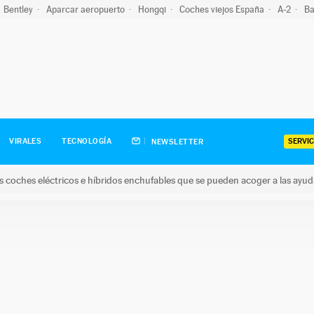
Bentley
Aparcar aeropuerto
Hongqi
Coches viejos España
A-2
Ba
SERVIC
VIRALES
TECNOLOGÍA
NEWSLETTER
s coches eléctricos e híbridos enchufables que se pueden acoger a las ayu
hes eléctricos e híbridos enchufables que se pueden acoger a la