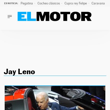
Pegatina
Coches clásicos
Cupra rey Felipe
Caravana lig
ES NOTICIA:
LO ÚLTIMO
¿Conocías esta pegatina de moda?: puede salvar tu coche d
LO ÚLTIMO
¿Conocías esta pegatina de moda?: puede salvar tu coche de
ACTUALIDAD
ELÉCTRICOS
CONDUCIR
PRUEBAS
Saltar
VIRALES
al
PODCAST
Jay Leno
contenido
MOTOS
TECNOLOGÍA
SUPERCOCHES
MOTORTV
PREMIOS
SERVICIOS