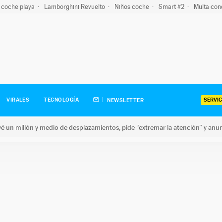
 coche playa
Lamborghini Revuelto
Niños coche
Smart #2
Multa con
SERVIC
VIRALES
TECNOLOGÍA
NEWSLETTER
revé un millón y medio de desplazamientos, pide “extremar la atención” y anu
n millón y medio de desplazamientos, pide “extremar la atención”