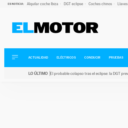
Alquilar coche Ibiza
DGT eclipse
Coches chinos
Llaves
ES NOTICIA:
ACTUALIDAD
ELÉCTRICOS
CONDUCIR
ACTUALIDAD
ELÉCTRICOS
CONDUCIR
PRUEBAS
PRUEBAS
Saltar
VIRALES
LO ÚLTIMO
El probable colapso tras el eclipse: la DGT p
al
PODCAST
LO ÚLTIMO
El probable colapso tras el eclipse: la DGT prevé u
contenido
MOTOS
TECNOLOGÍA
SUPERCOCHES
MOTORTV
PREMIOS
SERVICIOS