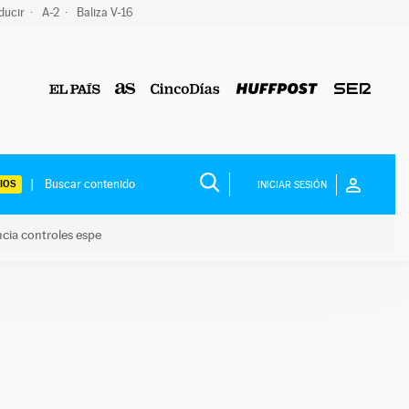
ducir
A-2
Baliza V-16
IOS
INICIAR SESIÓN
ncia controles espe
 y anuncia controles espe