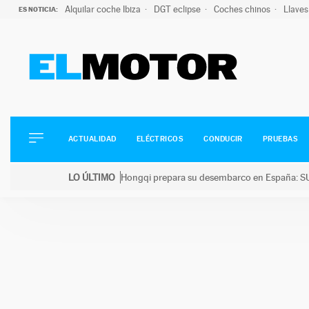
Alquilar coche Ibiza
DGT eclipse
Coches chinos
Llaves
ES NOTICIA:
ACTUALIDAD
ELÉCTRICOS
CONDUCIR
ACTUALIDAD
ELÉCTRICOS
CONDUCIR
PRUEBAS
PRUEBAS
Saltar
VIRALES
LO ÚLTIMO
Hongqi prepara su desembarco en España: SU
al
PODCAST
LO ÚLTIMO
Hongqi prepara su desembarco en España: SUV eléc
contenido
MOTOS
TECNOLOGÍA
SUPERCOCHES
MOTORTV
PREMIOS
SERVICIOS