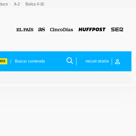
ducir
A-2
Baliza V-16
IOS
INICIAR SESIÓN
ium