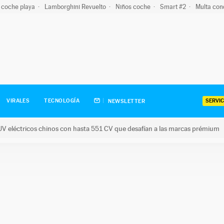
 coche playa
Lamborghini Revuelto
Niños coche
Smart #2
Multa con
SERVIC
VIRALES
TECNOLOGÍA
NEWSLETTER
V eléctricos chinos con hasta 551 CV que desafían a las marcas prémium
tricos chinos con hasta 551 CV que desafían a las marcas prém