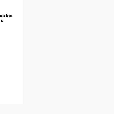
ue los
os