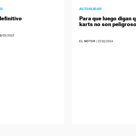
AD
ACTUALIDAD
definitivo
Para que luego digan q
karts no son peligros
9/05/2015
EL MOTOR
|
17/10/2014