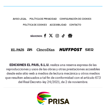
AVISO LEGAL
POLÍTICA DE PRIVACIDAD
CONFIGURACIÓN DE COOKIES
POLÍTICA DE COOKIES
ACCESIBILIDAD
CONTACTO
SÍGUENOS:
EDICIONES EL PAIS, S.L.U.
realiza una reserva expresa de las
reproducciones y usos de las obras y otras prestaciones accesibles
desde este sitio web a medios de lectura mecánica u otros medios
que resulten adecuados a tal fin de conformidad con el artículo 67.3
del Real Decreto-ley 24/2021, de 2 de noviembre.