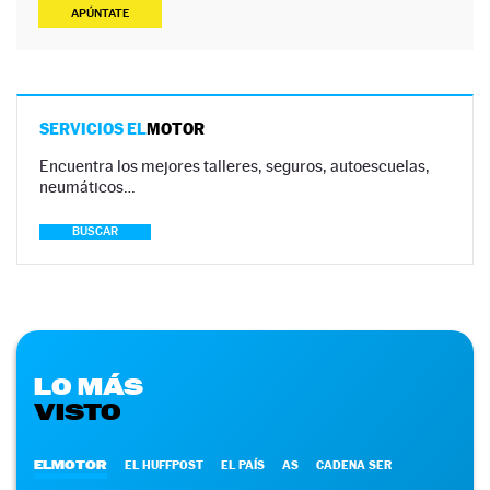
APÚNTATE
SERVICIOS EL
MOTOR
Encuentra los mejores talleres, seguros, autoescuelas,
neumáticos…
BUSCAR
LO MÁS
VISTO
ELMOTOR
EL HUFFPOST
EL PAÍS
AS
CADENA SER