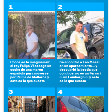
1
2
Pocos se lo imaginarían:
Se encontró a Leo Messi
el rey Felipe VI escoge un
en un aparcamiento... y
coche de una marca
descubrió la bestia que
española para moverse
conduce: no es un Ferrari
por Palma de Mallorca y
ni un Lamborghini y esto
esto es lo que cuesta
es lo que cuesta
3
4