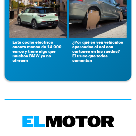
Este coche eléctrico
¿Por qué se ven vehículos
cuesta menos de 14.000
aparcados al sol con
euros y tiene algo que
cartones en las ruedas?
muchos BMW ya no
El truco que todos
ofrecen
comentan