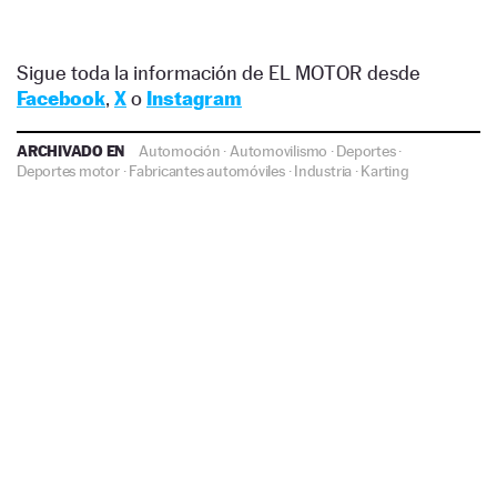
Sigue toda la información de EL MOTOR desde
Facebook
,
X
o
Instagram
ARCHIVADO EN
Automoción
·
Automovilismo
·
Deportes
·
Deportes motor
·
Fabricantes automóviles
·
Industria
·
Karting