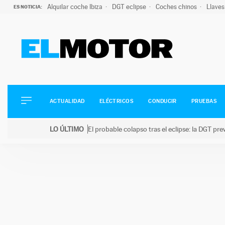
Alquilar coche Ibiza
DGT eclipse
Coches chinos
Llaves
ES NOTICIA:
ACTUALIDAD
ELÉCTRICOS
CONDUCIR
ACTUALIDAD
ELÉCTRICOS
CONDUCIR
PRUEBAS
PRUEBAS
Saltar
VIRALES
LO ÚLTIMO
El probable colapso tras el eclipse: la DGT p
al
PODCAST
LO ÚLTIMO
El probable colapso tras el eclipse: la DGT prevé u
contenido
MOTOS
TECNOLOGÍA
SUPERCOCHES
MOTORTV
PREMIOS
SERVICIOS