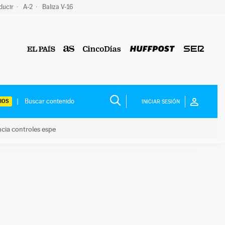
ducir
A-2
Baliza V-16
IOS
INICIAR SESIÓN
ncia controles espe
 y anuncia controles espe