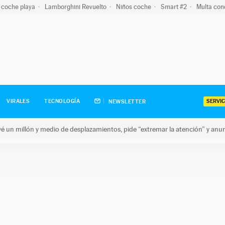
 coche playa
Lamborghini Revuelto
Niños coche
Smart #2
Multa con
SERVIC
VIRALES
TECNOLOGÍA
NEWSLETTER
revé un millón y medio de desplazamientos, pide “extremar la atención” y anu
n millón y medio de desplazamientos, pide “extremar la atención”