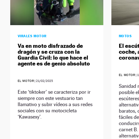
VIRALES MOTOR
MOTOS
Va en moto disfrazado de
El escú
dragón y se cruza con la
coche, 
Guardia Civil: lo que hace el
coronav
agente es de genio absoluto
EL MOTOR
|
1
EL MOTOR
|
21/02/2025
Sanidad r
Este ‘tiktoker’ se caracteriza por ir
posible e
siempre con este vestuario tan
escútere
llamativo y subir vídeos a sus redes
alternati
sociales con su motocicleta
baratos,
‘Kawasexy’.
fáciles d
conducir
carnet B.
alternativ