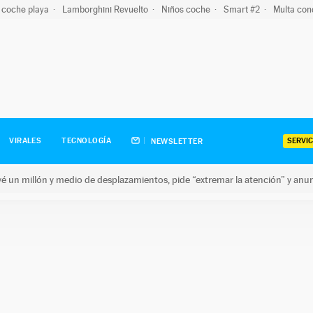
 coche playa
Lamborghini Revuelto
Niños coche
Smart #2
Multa con
SERVIC
VIRALES
TECNOLOGÍA
NEWSLETTER
revé un millón y medio de desplazamientos, pide “extremar la atención” y anu
n millón y medio de desplazamientos, pide “extremar la atención”