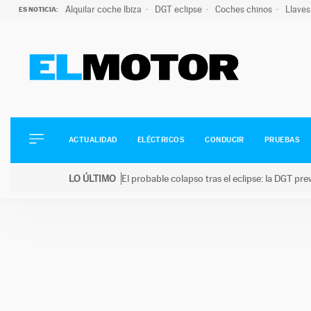
Alquilar coche Ibiza
DGT eclipse
Coches chinos
Llaves
ES NOTICIA:
ACTUALIDAD
ELÉCTRICOS
CONDUCIR
ACTUALIDAD
ELÉCTRICOS
CONDUCIR
PRUEBAS
PRUEBAS
Saltar
VIRALES
LO ÚLTIMO
El probable colapso tras el eclipse: la DGT p
al
PODCAST
LO ÚLTIMO
El probable colapso tras el eclipse: la DGT prevé u
contenido
MOTOS
TECNOLOGÍA
SUPERCOCHES
MOTORTV
PREMIOS
SERVICIOS