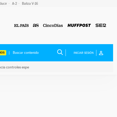
ducir
A-2
Baliza V-16
IOS
INICIAR SESIÓN
ncia controles espe
 y anuncia controles espe