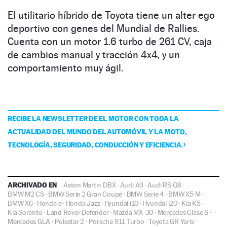
El utilitario híbrido de Toyota tiene un alter ego
deportivo con genes del Mundial de Rallies.
Cuenta con un motor 1.6 turbo de 261 CV, caja
de cambios manual y tracción 4x4, y un
comportamiento muy ágil.
RECIBE LA NEWSLETTER DE EL MOTOR CON TODA LA
ACTUALIDAD DEL MUNDO DEL AUTOMÓVIL Y LA MOTO,
TECNOLOGÍA, SEGURIDAD, CONDUCCIÓN Y EFICIENCIA.
ARCHIVADO EN
Aston Martin DBX
·
Audi A3
·
Audi RS Q8
·
BMW M2 CS
·
BMW Serie 2 Gran Coupé
·
BMW Serie 4
·
BMW X5 M
·
BMW X6
·
Honda e
·
Honda Jazz
·
Hyundai i10
·
Hyundai i20
·
Kia K5
·
Kia Sorento
·
Land Rover Defender
·
Mazda MX-30
·
Mercedes Clase S
·
Mercedes GLA
·
Polestar 2
·
Porsche 911 Turbo
·
Toyota GR Yaris
·