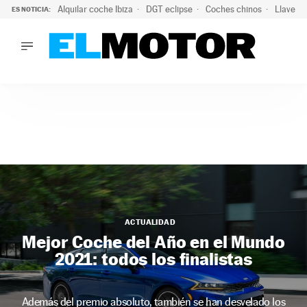
Alquilar coche Ibiza
DGT eclipse
Coches chinos
Llaves 
ES NOTICIA:
LO ÚLTIMO
El probable colapso tras el eclipse: la DGT prevé un millón 
LO ÚLTIMO
El probable colapso tras el eclipse: la DGT prevé un millón 
ACTUALIDAD
ELÉCTRICOS
CONDUCIR
PRUEBAS
Saltar
VIRALES
al
PODCAST
contenido
MOTOS
ACTUALIDAD
TECNOLOGÍA
Mejor Coche del Año en el Mundo
SUPERCOCHES
2021: todos los finalistas
MOTORTV
PREMIOS
SERVICIOS
Además del premio absoluto, también se han desvelado los