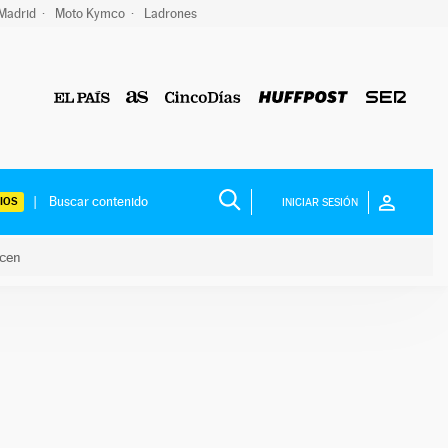
 Madrid
Moto Kymco
Ladrones
IOS
INICIAR SESIÓN
acen
lo hacen