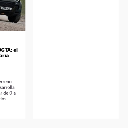
CTA: el
oria
erreno
arrolla
r de 0 a
dos.