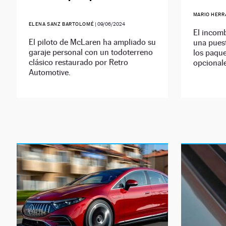
MARIO HERR
ELENA SANZ BARTOLOMÉ
|
09/06/2024
El incomb
El piloto de McLaren ha ampliado su
una puest
garaje personal con un todoterreno
los paqu
clásico restaurado por Retro
opcionale
Automotive.