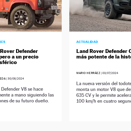
HES
ACTUALIDAD
 Rover Defender
Land Rover Defender O
 pero a un precio
más potente de la hist
sférico
MARIO HERRÁEZ
|
03/07/2024
EDA
|
30/08/2024
La nueva versión del todot
c Defender V8 se hace
monta un motor V8 que des
mente a mano siguiendo las
635 CV y le permite acelera
ones de su futuro dueño.
100 km/h en cuatro segun