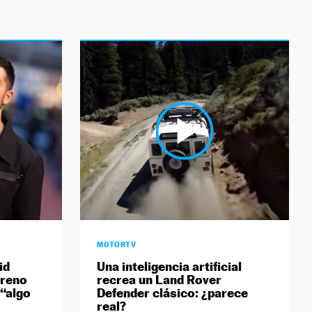
MOTORTV
id
Una inteligencia artificial
rreno
recrea un Land Rover
 “algo
Defender clásico: ¿parece
real?