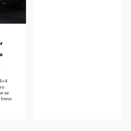
er
lo
D
 4×4
ero
ue se
 freno