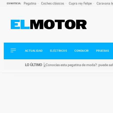
Pegatina
Coches clásicos
Cupra rey Felipe
Caravana l
ES NOTICIA:
ACTUALIDAD
ELÉCTRICOS
CONDUCIR
ACTUALIDAD
ELÉCTRICOS
CONDUCIR
PRUEBAS
PRUEBAS
Saltar
VIRALES
LO ÚLTIMO
¿Conocías esta pegatina de moda?: puede salv
al
PODCAST
LO ÚLTIMO
¿Conocías esta pegatina de moda?: puede salvar tu
contenido
MOTOS
TECNOLOGÍA
SUPERCOCHES
MOTORTV
PREMIOS
SERVICIOS