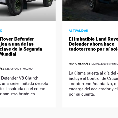
AD
ACTUALIDAD
 Rover Defender
El imbatible Land Rov
ea a una de las
Defender ahora hace
 clave de la Segunda
todoterreno por sí so
Mundial
MARIO HERRÁEZ
|
29/05/2025
| MADRI
ÁEZ
|
28/08/2025
| MADRID
La última puesta al día del
c Defender V8 Churchill
incluye el Control de Cruc
s una serie limitada de solo
Todoterreno Adaptativo, q
es inspirada en el coche
encarga del acelerador y el
r ministro británico.
por su cuenta.