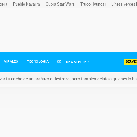
igera
Pueblo Navarra
Cupra Star Wars
Truco Hyundai
Líneas verdes
SERVIC
VIRALES
TECNOLOGÍA
NEWSLETTER
ar tu coche de un arañazo o destrozo, pero también delata a quienes lo h
 coche de un arañazo o destrozo, pero también delata a quienes 