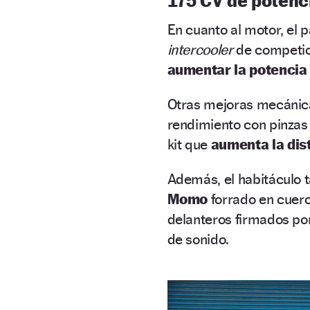
175 CV de potenc
En cuanto al motor, el 
intercooler
de competici
aumentar la potencia
Otras mejoras mecánica
rendimiento con pinzas 
kit que
aumenta la dist
Además, el habitáculo 
Momo
forrado en cuero
delanteros firmados po
de sonido.