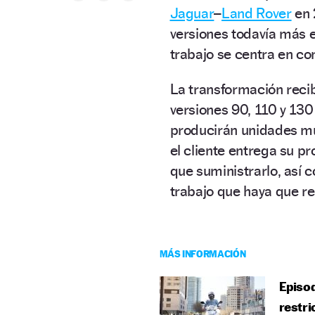
Jaguar
–
Land Rover
en 
versiones todavía más e
trabajo se centra en con
La transformación recib
versiones 90, 110 y 130
producirán unidades muy
el cliente entrega su p
que suministrarlo, así 
trabajo que haya que rea
MÁS INFORMACIÓN
Episod
restri