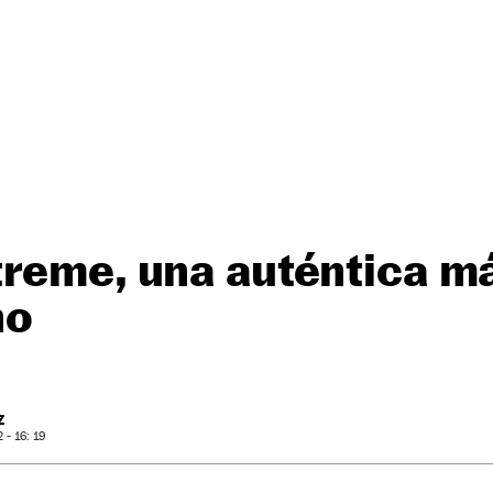
treme, una auténtica m
no
Z
- 16: 19