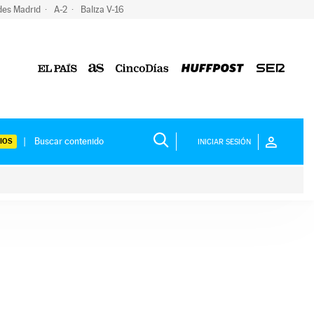
des Madrid
A-2
Baliza V-16
IOS
INICIAR SESIÓN