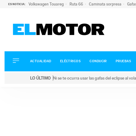
Volkswagen Touareg
Ruta 66
Caminata sorpresa
Gafa
ES NOTICIA:
ACTUALIDAD
ELÉCTRICOS
CONDUCIR
ACTUALIDAD
ELÉCTRICOS
CONDUCIR
PRUEBAS
PRUEBAS
Saltar
VIRALES
LO ÚLTIMO
Ni se te ocurra usar las gafas del eclipse al v
al
PODCAST
LO ÚLTIMO
Ni se te ocurra usar las gafas del eclipse al volant
contenido
MOTOS
TECNOLOGÍA
SUPERCOCHES
MOTORTV
PREMIOS
SERVICIOS