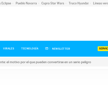
s Eclipse
Pueblo Navarra
Cupra Star Wars
Truco Hyundai
Líneas ver
SERVIC
VIRALES
TECNOLOGÍA
NEWSLETTER
olante: el motivo por el que pueden convertirse en un serio peligro
e: el motivo por el que pueden convertirse en un serio peligro