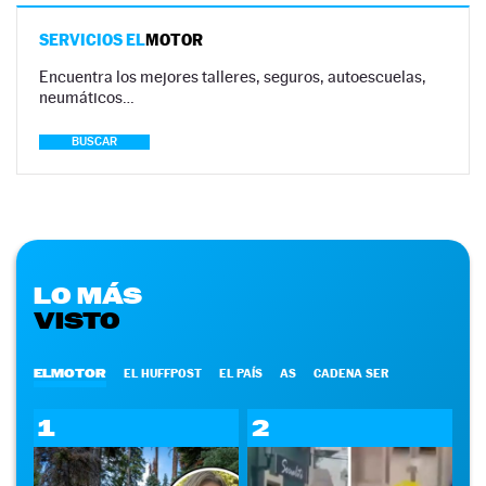
SERVICIOS EL
MOTOR
Encuentra los mejores talleres, seguros, autoescuelas,
neumáticos…
BUSCAR
LO MÁS
VISTO
ELMOTOR
EL HUFFPOST
EL PAÍS
AS
CADENA SER
1
2