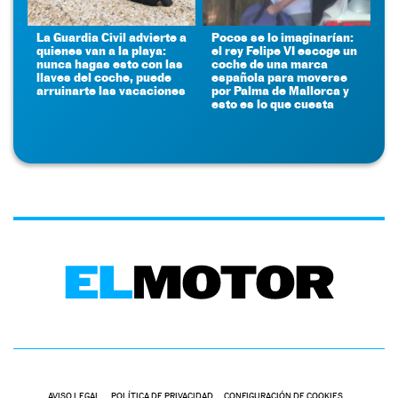
La Guardia Civil advierte a
Pocos se lo imaginarían:
quienes van a la playa:
el rey Felipe VI escoge un
nunca hagas esto con las
coche de una marca
llaves del coche, puede
española para moverse
arruinarte las vacaciones
por Palma de Mallorca y
esto es lo que cuesta
AVISO LEGAL
POLÍTICA DE PRIVACIDAD
CONFIGURACIÓN DE COOKIES