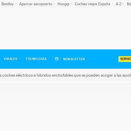
Bentley
Aparcar aeropuerto
Hongqi
Coches viejos España
A-2
Ba
SERVIC
VIRALES
TECNOLOGÍA
NEWSLETTER
s coches eléctricos e híbridos enchufables que se pueden acoger a las ayu
hes eléctricos e híbridos enchufables que se pueden acoger a la