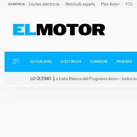
Coches eléctricos
Matrícula españa
Plan Auto+
VTC
ES NOTICIA:
ACTUALIDAD
ELÉCTRICOS
CONDUCIR
ACTUALIDAD
ELÉCTRICOS
CONDUCIR
PRUEBAS
PRUEBAS
Saltar
VIRALES
LO ÚLTIMO
La Lista Blanca del Programa Auto+: todos lo
al
PODCAST
LO ÚLTIMO
La Lista Blanca del Programa Auto+: todos los coc
contenido
MOTOS
TECNOLOGÍA
SUPERCOCHES
MOTORTV
PREMIOS
SERVICIOS