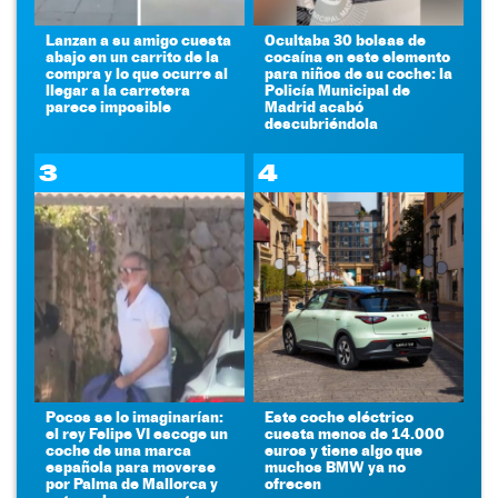
Lanzan a su amigo cuesta
Ocultaba 30 bolsas de
abajo en un carrito de la
cocaína en este elemento
compra y lo que ocurre al
para niños de su coche: la
llegar a la carretera
Policía Municipal de
parece imposible
Madrid acabó
descubriéndola
3
4
Pocos se lo imaginarían:
Este coche eléctrico
el rey Felipe VI escoge un
cuesta menos de 14.000
coche de una marca
euros y tiene algo que
española para moverse
muchos BMW ya no
por Palma de Mallorca y
ofrecen