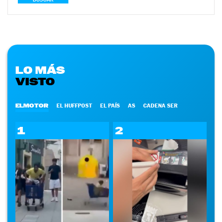
LO MÁS
VISTO
ELMOTOR
EL HUFFPOST
EL PAÍS
AS
CADENA SER
1
2