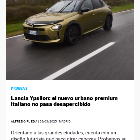
PRUEBAS
Lancia Ypsilon: el nuevo urbano premium
italiano no pasa desapercibido
ALFREDO RUEDA
|
29/03/2025
| MADRID
Orientado a las grandes ciudades, cuenta con un
diseño futurista que hace girar cabezas. Probamos su