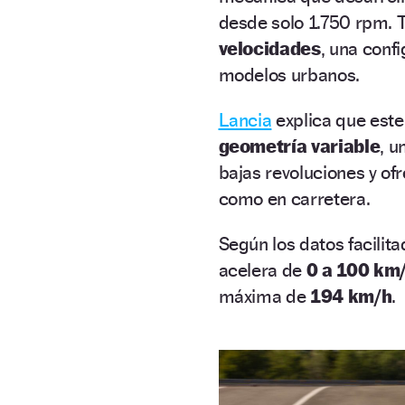
desde solo 1.750 rpm. 
velocidades
, una conf
modelos urbanos.
Lancia
explica que este
geometría variable
, u
bajas revoluciones y of
como en carretera.
Según los datos facilit
acelera de
0 a 100 km
máxima de
194 km/h
.