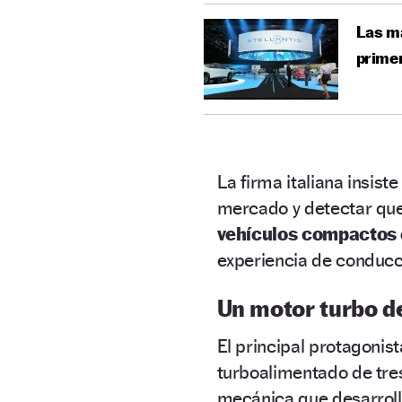
Las ma
primer
La firma italiana insist
mercado y detectar que
vehículos compactos 
experiencia de conducc
Un motor turbo d
El principal protagonis
turboalimentado de tres
mecánica que desarrol