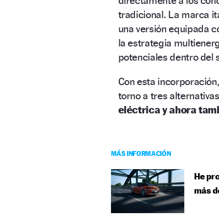
directamente a los con
tradicional. La marca i
una versión equipada c
la estrategia multiener
potenciales dentro de
Con esta incorporación
torno a tres alternativ
eléctrica y ahora tam
MÁS INFORMACIÓN
He pro
más d