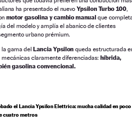
ductores que todavía prefieren una conducción más
taliana ha presentado el nuevo
Ypsilon Turbo 100
,
on
motor gasolina y cambio manual
que complet
gía del modelo y amplía el abanico de clientes
l segmento urbano prémium.
, la gama del
Lancia Ypsilon
queda estructurada e
as mecánicas claramente diferenciadas:
híbrida,
bién gasolina convencional.
bado el Lancia Ypsilon Elettrica: mucha calidad en poco
e cuatro metros