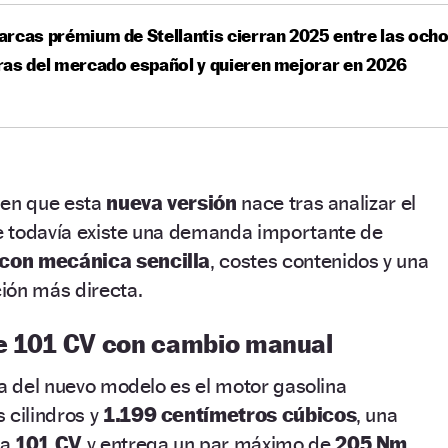
rcas prémium de Stellantis cierran 2025 entre las och
as del mercado español y quieren mejorar en 2026
e en que esta
nueva versión
nace tras analizar el
 todavía existe una demanda importante de
con mecánica sencilla
, costes contenidos y una
ión más directa.
e 101 CV con cambio manual
ta del nuevo modelo es el motor gasolina
 cilindros y
1.199 centímetros cúbicos
, una
la
101 CV
y entrega un par máximo de
205 Nm