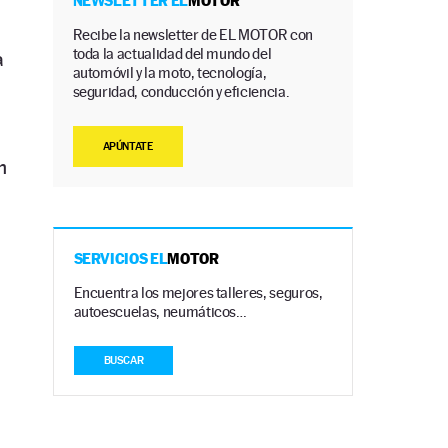
NEWSLETTER EL
MOTOR
Recibe la newsletter de EL MOTOR con
toda la actualidad del mundo del
a
automóvil y la moto, tecnología,
seguridad, conducción y eficiencia.
APÚNTATE
n
SERVICIOS EL
MOTOR
Encuentra los mejores talleres, seguros,
autoescuelas, neumáticos…
BUSCAR