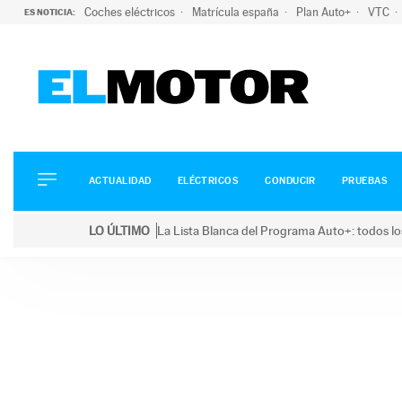
Coches eléctricos
Matrícula españa
Plan Auto+
VTC
ES NOTICIA:
ACTUALIDAD
ELÉCTRICOS
CONDUCIR
ACTUALIDAD
ELÉCTRICOS
CONDUCIR
PRUEBAS
PRUEBAS
Saltar
VIRALES
LO ÚLTIMO
La Lista Blanca del Programa Auto+: todos lo
al
PODCAST
LO ÚLTIMO
La Lista Blanca del Programa Auto+: todos los coc
contenido
MOTOS
TECNOLOGÍA
SUPERCOCHES
MOTORTV
PREMIOS
SERVICIOS