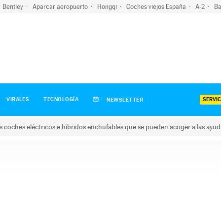
Bentley
Aparcar aeropuerto
Hongqi
Coches viejos España
A-2
Ba
SERVIC
VIRALES
TECNOLOGÍA
NEWSLETTER
s coches eléctricos e híbridos enchufables que se pueden acoger a las ayu
hes eléctricos e híbridos enchufables que se pueden acoger a la