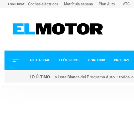
Coches eléctricos
Matrícula españa
Plan Auto+
VTC
ES NOTICIA:
ACTUALIDAD
ELÉCTRICOS
CONDUCIR
ACTUALIDAD
ELÉCTRICOS
CONDUCIR
PRUEBAS
PRUEBAS
Saltar
VIRALES
LO ÚLTIMO
La Lista Blanca del Programa Auto+: todos lo
al
PODCAST
LO ÚLTIMO
La Lista Blanca del Programa Auto+: todos los coc
contenido
MOTOS
TECNOLOGÍA
SUPERCOCHES
MOTORTV
PREMIOS
SERVICIOS