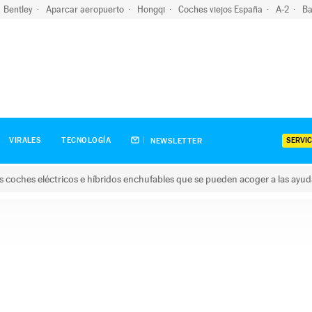
Bentley
Aparcar aeropuerto
Hongqi
Coches viejos España
A-2
Ba
SERVIC
VIRALES
TECNOLOGÍA
NEWSLETTER
s coches eléctricos e híbridos enchufables que se pueden acoger a las ayu
hes eléctricos e híbridos enchufables que se pueden acoger a la