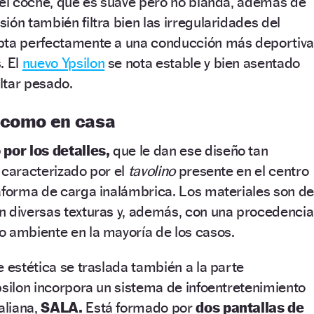
del coche, que es suave pero no blanda, además de
ión también filtra bien las irregularidades del
pta perfectamente a una conducción más deportiv
. El
nuevo Ypsilon
se nota estable y bien asentado
ultar pesado.
 como en casa
 por los detalles,
que
le dan ese diseño tan
, caracterizado por el
tavolino
presente en el centro
aforma de carga inalámbrica. Los materiales son de
n diversas texturas y, además, con una procedencia
o ambiente en la mayoría de los casos.
e estética se traslada también a la parte
psilon incorpora un sistema de infoentretenimiento
aliana,
SALA.
Está formado por
dos pantallas de