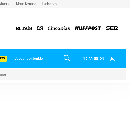
 Madrid
Moto Kymco
Ladrones
IOS
INICIAR SESIÓN
acen
lo hacen