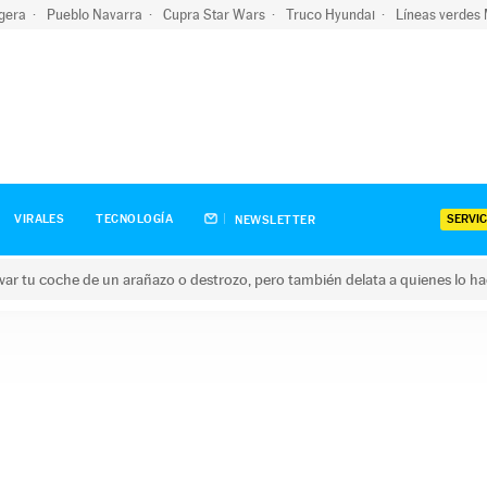
igera
Pueblo Navarra
Cupra Star Wars
Truco Hyundai
Líneas verdes
SERVIC
VIRALES
TECNOLOGÍA
NEWSLETTER
ar tu coche de un arañazo o destrozo, pero también delata a quienes lo h
 coche de un arañazo o destrozo, pero también delata a quienes 