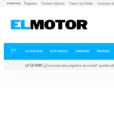
Pegatina
Coches clásicos
Cupra rey Felipe
Caravana l
ES NOTICIA:
ACTUALIDAD
ELÉCTRICOS
CONDUCIR
ACTUALIDAD
ELÉCTRICOS
CONDUCIR
PRUEBAS
PRUEBAS
Saltar
VIRALES
LO ÚLTIMO
¿Conocías esta pegatina de moda?: puede salv
al
PODCAST
LO ÚLTIMO
¿Conocías esta pegatina de moda?: puede salvar tu
contenido
MOTOS
TECNOLOGÍA
SUPERCOCHES
MOTORTV
PREMIOS
SERVICIOS