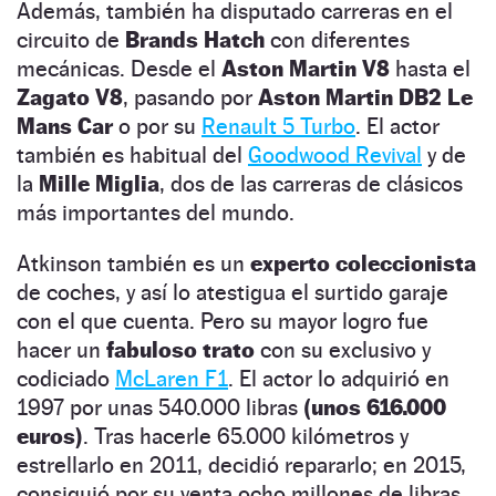
Además, también ha disputado carreras en el
circuito de
Brands Hatch
con diferentes
mecánicas. Desde el
Aston Martin V8
hasta el
Zagato V8
, pasando por
Aston Martin DB2 Le
Mans Car
o por su
Renault 5 Turbo
. El actor
también es habitual del
Goodwood Revival
y de
la
Mille Miglia
, dos de las carreras de clásicos
más importantes del mundo.
Atkinson también es un
experto coleccionista
de coches, y así lo atestigua el surtido garaje
con el que cuenta. Pero su mayor logro fue
hacer un
fabuloso trato
con su exclusivo y
codiciado
McLaren F1
. El actor lo adquirió en
1997 por unas 540.000 libras
(unos 616.000
euros)
. Tras hacerle 65.000 kilómetros y
estrellarlo en 2011, decidió repararlo; en 2015,
consiguió por su venta ocho millones de libras