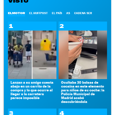
VISTO
ELMOTOR
EL HUFFPOST
EL PAÍS
AS
CADENA SER
1
2
Lanzan a su amigo cuesta
Ocultaba 30 bolsas de
abajo en un carrito de la
cocaína en este elemento
compra y lo que ocurre al
para niños de su coche: la
llegar a la carretera
Policía Municipal de
parece imposible
Madrid acabó
descubriéndola
3
4