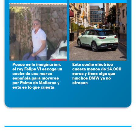
Pocos se lo imaginarían:
Este coche eléctrico
el rey Felipe VI escoge un
cuesta menos de 14.000
coche de una marca
euros y tiene algo que
española para moverse
muchos BMW ya no
por Palma de Mallorca y
ofrecen
esto es lo que cuesta