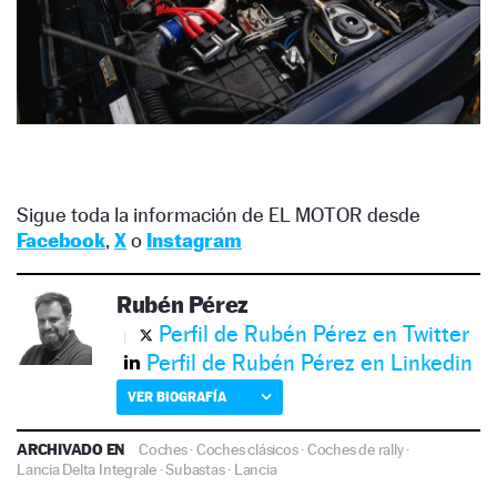
Sigue toda la información de EL MOTOR desde
Facebook
,
X
o
Instagram
Rubén Pérez
Perfil de Rubén Pérez en Twitter
Perfil de Rubén Pérez en Linkedin
VER BIOGRAFÍA
ARCHIVADO EN
Coches
·
Coches clásicos
·
Coches de rally
·
Lancia Delta Integrale
·
Subastas
·
Lancia