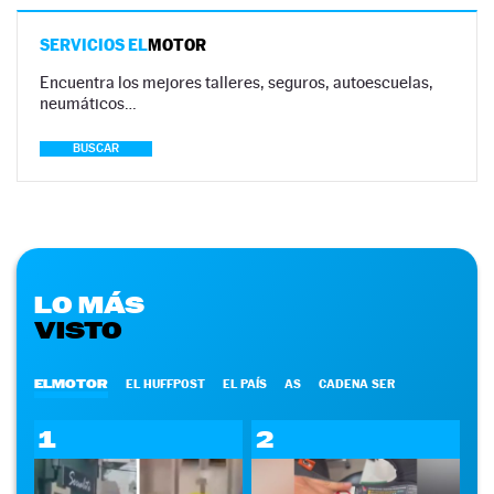
SERVICIOS EL
MOTOR
Encuentra los mejores talleres, seguros, autoescuelas,
neumáticos…
BUSCAR
LO MÁS
VISTO
ELMOTOR
EL HUFFPOST
EL PAÍS
AS
CADENA SER
1
2