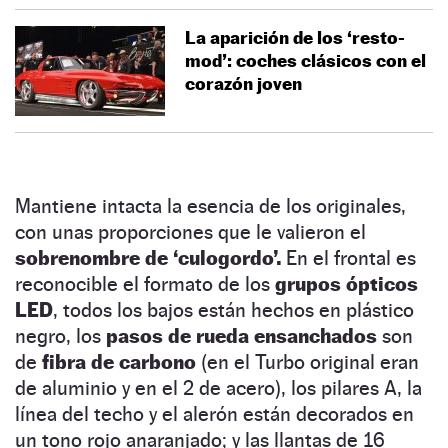
La aparición de los ‘resto-
mod’: coches clásicos con el
corazón joven
Mantiene intacta la esencia de los originales,
con unas proporciones que le valieron el
sobrenombre de ‘culogordo’.
En el frontal es
reconocible el formato de los
grupos ópticos
LED
, todos los bajos están hechos en plástico
negro, los
pasos de rueda ensanchados
son
de
fibra de carbono
(en el Turbo original eran
de aluminio y en el 2 de acero), los pilares A, la
línea del techo y el alerón están decorados en
un tono rojo anaranjado; y las llantas de 16