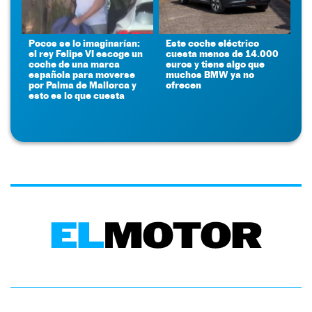
Pocos se lo imaginarían:
Este coche eléctrico
el rey Felipe VI escoge un
cuesta menos de 14.000
coche de una marca
euros y tiene algo que
española para moverse
muchos BMW ya no
por Palma de Mallorca y
ofrecen
esto es lo que cuesta