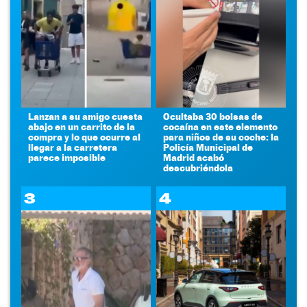
Lanzan a su amigo cuesta
Ocultaba 30 bolsas de
abajo en un carrito de la
cocaína en este elemento
compra y lo que ocurre al
para niños de su coche: la
llegar a la carretera
Policía Municipal de
parece imposible
Madrid acabó
descubriéndola
3
4