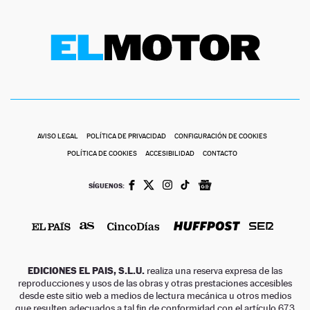
AVISO LEGAL
POLÍTICA DE PRIVACIDAD
CONFIGURACIÓN DE COOKIES
POLÍTICA DE COOKIES
ACCESIBILIDAD
CONTACTO
SÍGUENOS:
EDICIONES EL PAIS, S.L.U.
realiza una reserva expresa de las
reproducciones y usos de las obras y otras prestaciones accesibles
desde este sitio web a medios de lectura mecánica u otros medios
que resulten adecuados a tal fin de conformidad con el artículo 67.3