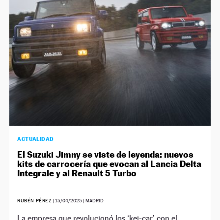
NEWSLETTER
SÍGUENOS
ACTUALIDAD
El Suzuki Jimny se viste de leyenda: nuevos
kits de carrocería que evocan al Lancia Delta
Integrale y al Renault 5 Turbo
RUBÉN PÉREZ
|
15/04/2025
| MADRID
La empresa que revolucionó los ‘kei-car’ con el