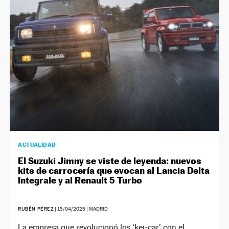
NEWSLETTER
SÍGUENOS
ACTUALIDAD
El Suzuki Jimny se viste de leyenda: nuevos
kits de carrocería que evocan al Lancia Delta
Integrale y al Renault 5 Turbo
RUBÉN PÉREZ
|
15/04/2025
| MADRID
La empresa que revolucionó los ‘kei-car’ con el