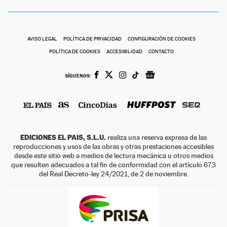
AVISO LEGAL
POLÍTICA DE PRIVACIDAD
CONFIGURACIÓN DE COOKIES
POLÍTICA DE COOKIES
ACCESIBILIDAD
CONTACTO
SÍGUENOS:
EDICIONES EL PAIS, S.L.U.
realiza una reserva expresa de las
reproducciones y usos de las obras y otras prestaciones accesibles
desde este sitio web a medios de lectura mecánica u otros medios
que resulten adecuados a tal fin de conformidad con el artículo 67.3
del Real Decreto-ley 24/2021, de 2 de noviembre.