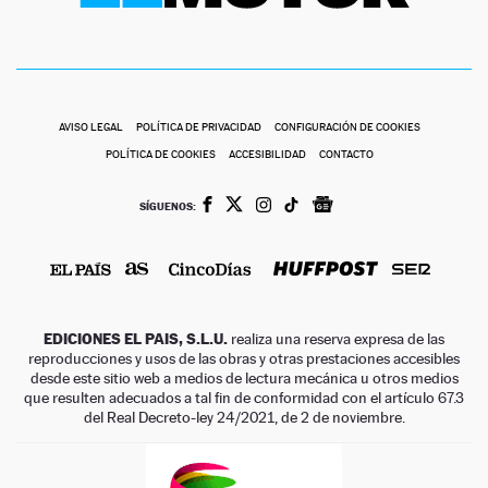
AVISO LEGAL
POLÍTICA DE PRIVACIDAD
CONFIGURACIÓN DE COOKIES
POLÍTICA DE COOKIES
ACCESIBILIDAD
CONTACTO
SÍGUENOS:
EDICIONES EL PAIS, S.L.U.
realiza una reserva expresa de las
reproducciones y usos de las obras y otras prestaciones accesibles
desde este sitio web a medios de lectura mecánica u otros medios
que resulten adecuados a tal fin de conformidad con el artículo 67.3
del Real Decreto-ley 24/2021, de 2 de noviembre.