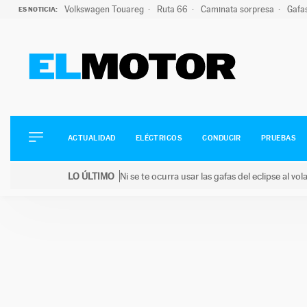
Volkswagen Touareg
Ruta 66
Caminata sorpresa
Gafa
ES NOTICIA:
ACTUALIDAD
ELÉCTRICOS
CONDUCIR
ACTUALIDAD
ELÉCTRICOS
CONDUCIR
PRUEBAS
PRUEBAS
Saltar
VIRALES
LO ÚLTIMO
Ni se te ocurra usar las gafas del eclipse al v
al
PODCAST
LO ÚLTIMO
Ni se te ocurra usar las gafas del eclipse al volant
contenido
MOTOS
TECNOLOGÍA
SUPERCOCHES
MOTORTV
PREMIOS
SERVICIOS