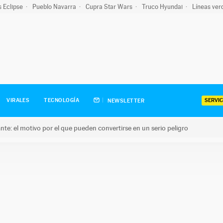
s Eclipse
Pueblo Navarra
Cupra Star Wars
Truco Hyundai
Líneas ver
SERVIC
VIRALES
TECNOLOGÍA
NEWSLETTER
olante: el motivo por el que pueden convertirse en un serio peligro
e: el motivo por el que pueden convertirse en un serio peligro