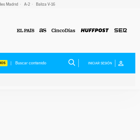
des Madrid
A-2
Baliza V-16
IOS
INICIAR SESIÓN