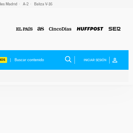
des Madrid
A-2
Baliza V-16
IOS
INICIAR SESIÓN