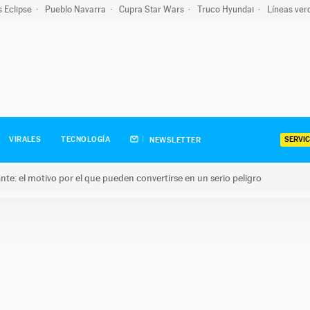
s Eclipse
Pueblo Navarra
Cupra Star Wars
Truco Hyundai
Líneas ver
SERVIC
VIRALES
TECNOLOGÍA
NEWSLETTER
olante: el motivo por el que pueden convertirse en un serio peligro
e: el motivo por el que pueden convertirse en un serio peligro