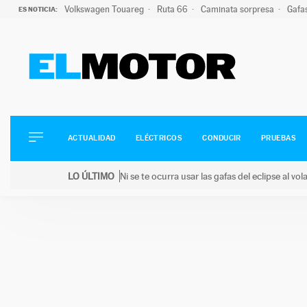
Volkswagen Touareg
Ruta 66
Caminata sorpresa
Gafa
ES NOTICIA:
ACTUALIDAD
ELÉCTRICOS
CONDUCIR
ACTUALIDAD
ELÉCTRICOS
CONDUCIR
PRUEBAS
PRUEBAS
Saltar
VIRALES
LO ÚLTIMO
Ni se te ocurra usar las gafas del eclipse al v
al
PODCAST
LO ÚLTIMO
Ni se te ocurra usar las gafas del eclipse al volant
contenido
MOTOS
TECNOLOGÍA
SUPERCOCHES
MOTORTV
PREMIOS
SERVICIOS