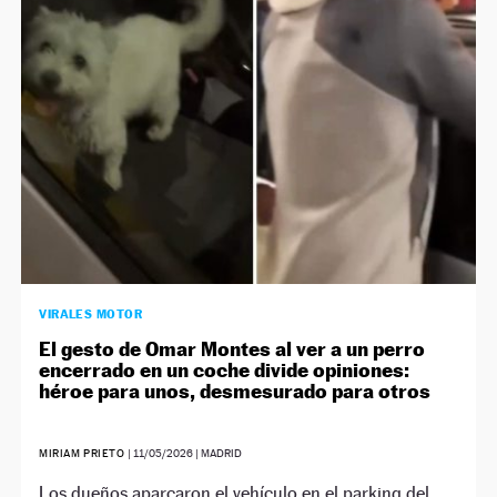
NEWSLETTER
SÍGUENOS
VIRALES MOTOR
El gesto de Omar Montes al ver a un perro
encerrado en un coche divide opiniones:
héroe para unos, desmesurado para otros
MIRIAM PRIETO
|
11/05/2026
| MADRID
Los dueños aparcaron el vehículo en el parking del