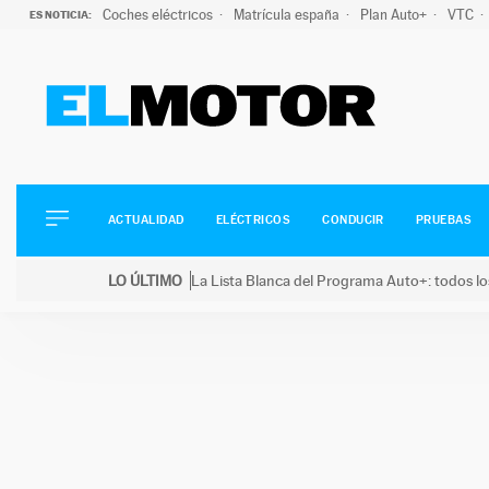
Coches eléctricos
Matrícula españa
Plan Auto+
VTC
ES NOTICIA:
ACTUALIDAD
ELÉCTRICOS
CONDUCIR
ACTUALIDAD
ELÉCTRICOS
CONDUCIR
PRUEBAS
PRUEBAS
Saltar
VIRALES
LO ÚLTIMO
La Lista Blanca del Programa Auto+: todos lo
al
PODCAST
LO ÚLTIMO
La Lista Blanca del Programa Auto+: todos los coc
contenido
MOTOS
TECNOLOGÍA
SUPERCOCHES
MOTORTV
PREMIOS
SERVICIOS