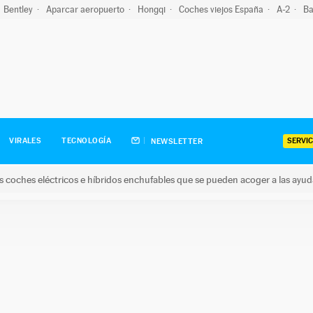
Bentley
Aparcar aeropuerto
Hongqi
Coches viejos España
A-2
Ba
SERVIC
VIRALES
TECNOLOGÍA
NEWSLETTER
s coches eléctricos e híbridos enchufables que se pueden acoger a las ayu
hes eléctricos e híbridos enchufables que se pueden acoger a la