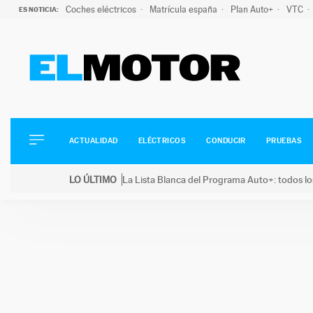
Coches eléctricos
Matrícula españa
Plan Auto+
VTC
ES NOTICIA:
ACTUALIDAD
ELÉCTRICOS
CONDUCIR
ACTUALIDAD
ELÉCTRICOS
CONDUCIR
PRUEBAS
PRUEBAS
Saltar
VIRALES
LO ÚLTIMO
La Lista Blanca del Programa Auto+: todos lo
al
PODCAST
LO ÚLTIMO
La Lista Blanca del Programa Auto+: todos los coc
contenido
MOTOS
TECNOLOGÍA
SUPERCOCHES
MOTORTV
PREMIOS
SERVICIOS