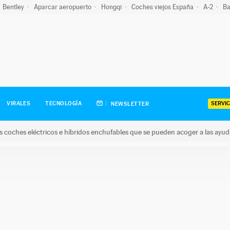
Bentley
Aparcar aeropuerto
Hongqi
Coches viejos España
A-2
Ba
SERVIC
VIRALES
TECNOLOGÍA
NEWSLETTER
s coches eléctricos e híbridos enchufables que se pueden acoger a las ayu
hes eléctricos e híbridos enchufables que se pueden acoger a la