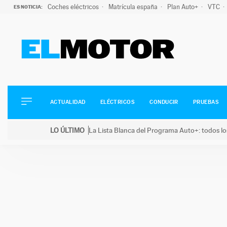
Coches eléctricos
Matrícula españa
Plan Auto+
VTC
ES NOTICIA:
ACTUALIDAD
ELÉCTRICOS
CONDUCIR
ACTUALIDAD
ELÉCTRICOS
CONDUCIR
PRUEBAS
PRUEBAS
Saltar
VIRALES
LO ÚLTIMO
La Lista Blanca del Programa Auto+: todos lo
al
PODCAST
LO ÚLTIMO
La Lista Blanca del Programa Auto+: todos los coc
contenido
MOTOS
TECNOLOGÍA
SUPERCOCHES
MOTORTV
PREMIOS
SERVICIOS