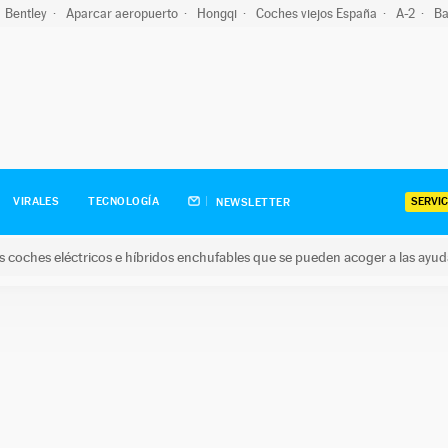
Bentley
Aparcar aeropuerto
Hongqi
Coches viejos España
A-2
Ba
SERVIC
VIRALES
TECNOLOGÍA
NEWSLETTER
s coches eléctricos e híbridos enchufables que se pueden acoger a las ayu
hes eléctricos e híbridos enchufables que se pueden acoger a la