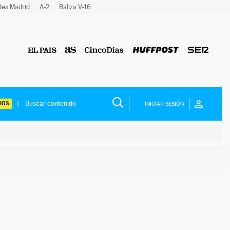
des Madrid
A-2
Baliza V-16
IOS
INICIAR SESIÓN