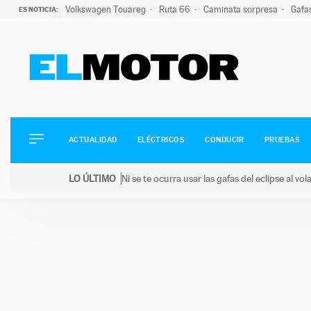
Volkswagen Touareg
Ruta 66
Caminata sorpresa
Gafa
ES NOTICIA:
ACTUALIDAD
ELÉCTRICOS
CONDUCIR
ACTUALIDAD
ELÉCTRICOS
CONDUCIR
PRUEBAS
PRUEBAS
Saltar
VIRALES
LO ÚLTIMO
Ni se te ocurra usar las gafas del eclipse al v
al
PODCAST
LO ÚLTIMO
Ni se te ocurra usar las gafas del eclipse al volant
contenido
MOTOS
TECNOLOGÍA
SUPERCOCHES
MOTORTV
PREMIOS
SERVICIOS