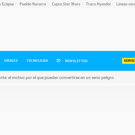
s Eclipse
Pueblo Navarra
Cupra Star Wars
Truco Hyundai
Líneas ver
SERVIC
VIRALES
TECNOLOGÍA
NEWSLETTER
olante: el motivo por el que pueden convertirse en un serio peligro
e: el motivo por el que pueden convertirse en un serio peligro