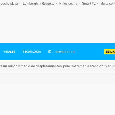
 coche playa
Lamborghini Revuelto
Niños coche
Smart #2
Multa con
SERVIC
VIRALES
TECNOLOGÍA
NEWSLETTER
revé un millón y medio de desplazamientos, pide “extremar la atención” y anu
n millón y medio de desplazamientos, pide “extremar la atención”