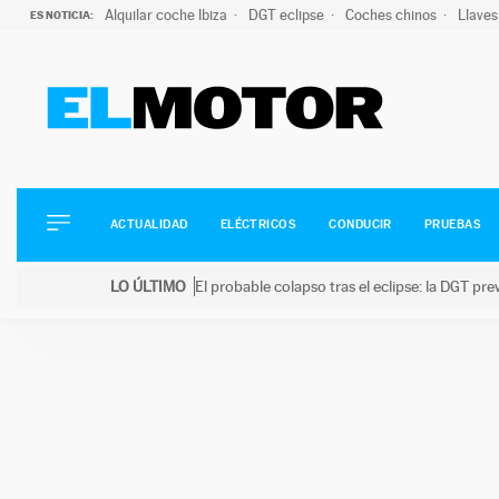
Alquilar coche Ibiza
DGT eclipse
Coches chinos
Llaves
ES NOTICIA:
ACTUALIDAD
ELÉCTRICOS
CONDUCIR
ACTUALIDAD
ELÉCTRICOS
CONDUCIR
PRUEBAS
PRUEBAS
Saltar
VIRALES
LO ÚLTIMO
El probable colapso tras el eclipse: la DGT p
al
PODCAST
LO ÚLTIMO
El probable colapso tras el eclipse: la DGT prevé u
contenido
MOTOS
TECNOLOGÍA
SUPERCOCHES
MOTORTV
PREMIOS
SERVICIOS