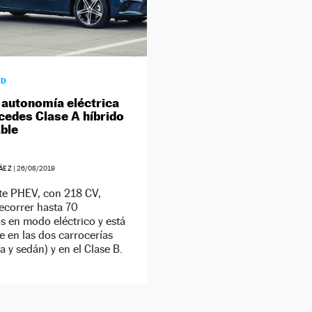
AD
 autonomía eléctrica
cedes Clase A híbrido
ble
ÁEZ
|
26/08/2019
nte PHEV, con 218 CV,
ecorrer hasta 70
s en modo eléctrico y está
e en las dos carrocerías
 y sedán) y en el Clase B.