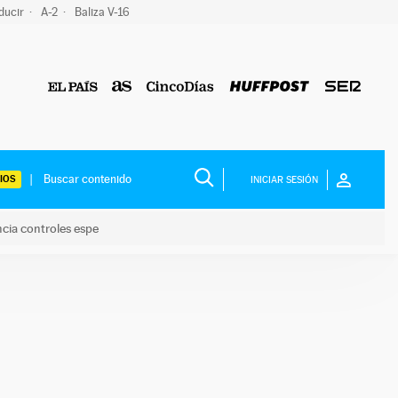
ducir
A-2
Baliza V-16
IOS
INICIAR SESIÓN
ncia controles espe
 y anuncia controles espe