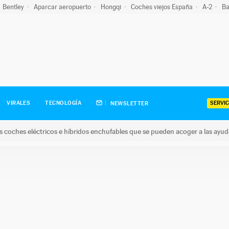
Bentley
Aparcar aeropuerto
Hongqi
Coches viejos España
A-2
Ba
SERVIC
VIRALES
TECNOLOGÍA
NEWSLETTER
s coches eléctricos e híbridos enchufables que se pueden acoger a las ayu
hes eléctricos e híbridos enchufables que se pueden acoger a la