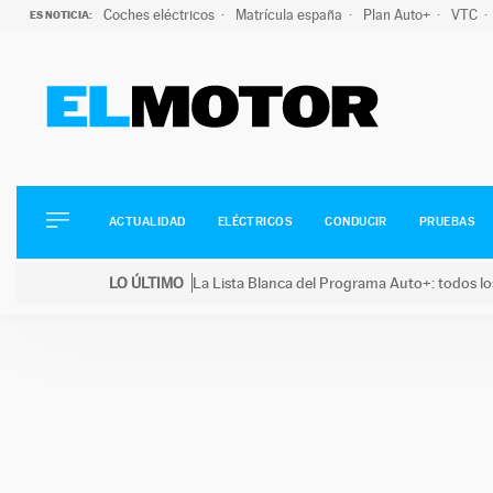
Coches eléctricos
Matrícula españa
Plan Auto+
VTC
ES NOTICIA:
ACTUALIDAD
ELÉCTRICOS
CONDUCIR
ACTUALIDAD
ELÉCTRICOS
CONDUCIR
PRUEBAS
PRUEBAS
Saltar
VIRALES
LO ÚLTIMO
La Lista Blanca del Programa Auto+: todos lo
al
PODCAST
LO ÚLTIMO
La Lista Blanca del Programa Auto+: todos los coc
contenido
MOTOS
TECNOLOGÍA
SUPERCOCHES
MOTORTV
PREMIOS
SERVICIOS