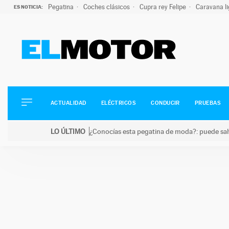
Pegatina
Coches clásicos
Cupra rey Felipe
Caravana l
ES NOTICIA:
ACTUALIDAD
ELÉCTRICOS
CONDUCIR
ACTUALIDAD
ELÉCTRICOS
CONDUCIR
PRUEBAS
PRUEBAS
Saltar
VIRALES
LO ÚLTIMO
¿Conocías esta pegatina de moda?: puede salv
al
PODCAST
LO ÚLTIMO
¿Conocías esta pegatina de moda?: puede salvar tu
contenido
MOTOS
TECNOLOGÍA
SUPERCOCHES
MOTORTV
PREMIOS
SERVICIOS