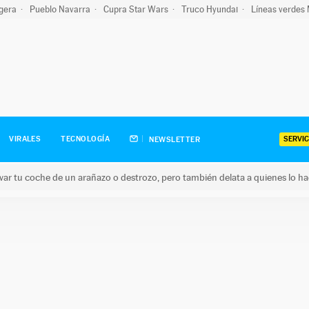
igera
Pueblo Navarra
Cupra Star Wars
Truco Hyundai
Líneas verdes
SERVIC
VIRALES
TECNOLOGÍA
NEWSLETTER
ar tu coche de un arañazo o destrozo, pero también delata a quienes lo h
 coche de un arañazo o destrozo, pero también delata a quienes 