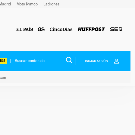
 Madrid
Moto Kymco
Ladrones
IOS
INICIAR SESIÓN
acen
lo hacen