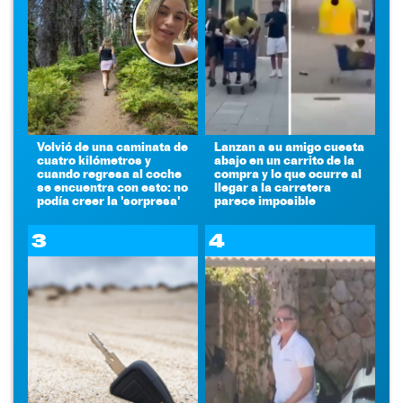
Volvió de una caminata de
Lanzan a su amigo cuesta
cuatro kilómetros y
abajo en un carrito de la
cuando regresa al coche
compra y lo que ocurre al
se encuentra con esto: no
llegar a la carretera
podía creer la 'sorpresa'
parece imposible
3
4