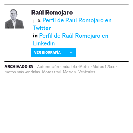
Raúl Romojaro
Perfil de Raúl Romojaro en
Twitter
Perfil de Raúl Romojaro en
Linkedin
VER BIOGRAFÍA
ARCHIVADO EN
Automoción
·
Industria
·
Motos
·
Motos 125cc
·
motos más vendidas
·
Motos trail
·
Motron
·
Vehículos