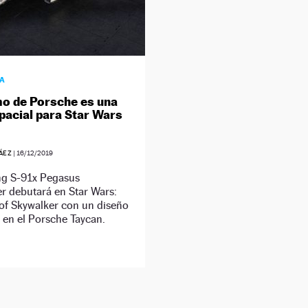
ÍA
mo de Porsche es una
pacial para Star Wars
ÁEZ
|
16/12/2019
ing S-91x Pegasus
er debutará en Star Wars:
of Skywalker con un diseño
 en el Porsche Taycan.