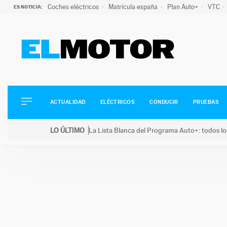
Coches eléctricos
Matrícula españa
Plan Auto+
VTC
ES NOTICIA:
ACTUALIDAD
ELÉCTRICOS
CONDUCIR
ACTUALIDAD
ELÉCTRICOS
CONDUCIR
PRUEBAS
PRUEBAS
Saltar
VIRALES
LO ÚLTIMO
La Lista Blanca del Programa Auto+: todos lo
al
PODCAST
LO ÚLTIMO
La Lista Blanca del Programa Auto+: todos los coc
contenido
MOTOS
TECNOLOGÍA
SUPERCOCHES
MOTORTV
PREMIOS
SERVICIOS