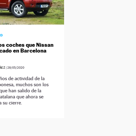
AD
os coches que Nissan
icado en Barcelona
ÁEZ
|
28/05/2020
ños de actividad de la
ponesa, muchos son los
ue han salido de la
catalana que ahora se
a su cierre.