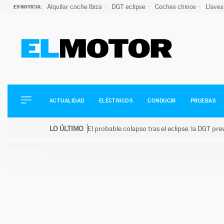
Alquilar coche Ibiza
DGT eclipse
Coches chinos
Llaves
ES NOTICIA:
ACTUALIDAD
ELÉCTRICOS
CONDUCIR
ACTUALIDAD
ELÉCTRICOS
CONDUCIR
PRUEBAS
PRUEBAS
Saltar
VIRALES
LO ÚLTIMO
El probable colapso tras el eclipse: la DGT p
al
PODCAST
LO ÚLTIMO
El probable colapso tras el eclipse: la DGT prevé u
contenido
MOTOS
TECNOLOGÍA
SUPERCOCHES
MOTORTV
PREMIOS
SERVICIOS