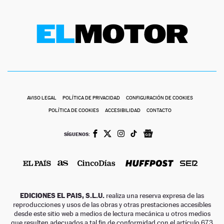
AVISO LEGAL
POLÍTICA DE PRIVACIDAD
CONFIGURACIÓN DE COOKIES
POLÍTICA DE COOKIES
ACCESIBILIDAD
CONTACTO
SÍGUENOS:
EDICIONES EL PAIS, S.L.U.
realiza una reserva expresa de las
reproducciones y usos de las obras y otras prestaciones accesibles
desde este sitio web a medios de lectura mecánica u otros medios
que resulten adecuados a tal fin de conformidad con el artículo 67.3