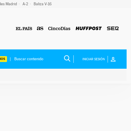
des Madrid
A-2
Baliza V-16
IOS
INICIAR SESIÓN