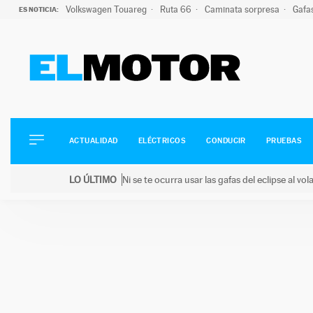
Volkswagen Touareg
Ruta 66
Caminata sorpresa
Gafa
ES NOTICIA:
ACTUALIDAD
ELÉCTRICOS
CONDUCIR
ACTUALIDAD
ELÉCTRICOS
CONDUCIR
PRUEBAS
PRUEBAS
Saltar
VIRALES
LO ÚLTIMO
Ni se te ocurra usar las gafas del eclipse al v
al
PODCAST
LO ÚLTIMO
Ni se te ocurra usar las gafas del eclipse al volant
contenido
MOTOS
TECNOLOGÍA
SUPERCOCHES
MOTORTV
PREMIOS
SERVICIOS