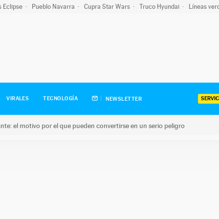
s Eclipse
Pueblo Navarra
Cupra Star Wars
Truco Hyundai
Líneas ver
SERVIC
VIRALES
TECNOLOGÍA
NEWSLETTER
olante: el motivo por el que pueden convertirse en un serio peligro
e: el motivo por el que pueden convertirse en un serio peligro